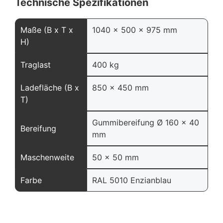
Technische Spezifikationen
Maße (B x T x
1040 x 500 x 975 mm
H)
Traglast
400 kg
Ladefläche (B x
850 x 450 mm
T)
Gummibereifung Ø 160 x 40
Bereifung
mm
Maschenweite
50 x 50 mm
Farbe
RAL 5010 Enzianblau