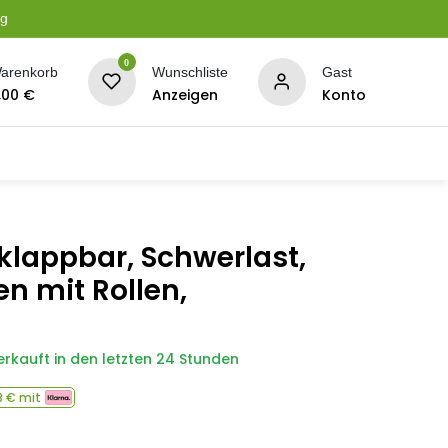
ng
0
arenkorb
Wunschliste
Gast
,00
€
Anzeigen
Konto
serung
Planen + Netze
BBQ + Räucherei
Son
lappbar, Schwerlast,
n mit Rollen,
erkauft in den letzten 24 Stunden
8
€ mit