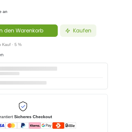
e an
n den Warenkorb
Kaufen
m Kauf · 5 %
en
rantiert
Sicheres Checkout