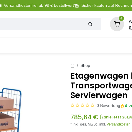
Versandkostenfrei ab 99 € bestellwert*
Sicher kaufen auf Rechnu
0
W
0
Tierbedarf
Betriebsbedarf
Sanitär + Bewäs
Shop
Etagenwagen k
Transportwage
Servierwagen
4 v
0 Bewertung
785,64
€
Zahle jetzt
261,8
* inkl. ges. MwSt.,
inkl.
Versandkosten