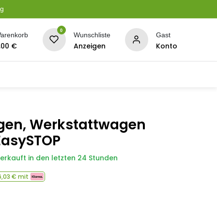
ng
0
arenkorb
Wunschliste
Gast
,00
€
Anzeigen
Konto
serung
Planen + Netze
BBQ + Räucherei
Son
gen, Werkstattwagen
 EasySTOP
verkauft in den letzten 24 Stunden
,03
€ mit