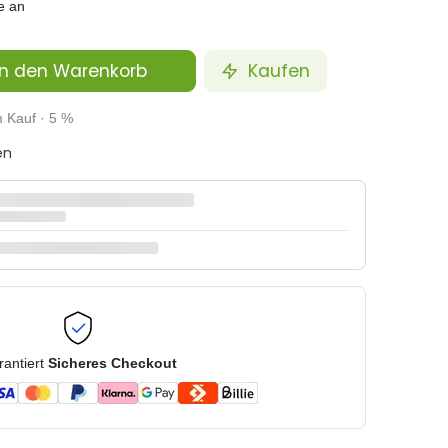
e an
n den Warenkorb
Kaufen
m Kauf · 5 %
en
rantiert
Sicheres Checkout