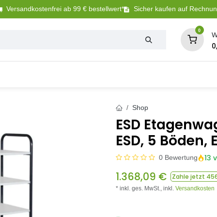
Versandkostenfrei ab 99 € bestellwert*
Sicher kaufen auf Rechnu
0
W
0
Tierbedarf
Betriebsbedarf
Sanitär + Bewäs
Shop
ESD Etagenwa
ESD, 5 Böden,
13 
0 Bewertung
1.368,09
€
Zahle jetzt
456
* inkl. ges. MwSt.,
inkl.
Versandkosten