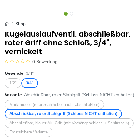
Shop
Kugelauslaufventil, abschließbar,
roter Griff ohne Schloß, 3/4",
vernickelt
0 Bewertung
Gewinde
: 3/4"
1/2"
3/4"
Variante
: Abschließbar, roter Stahlgriff (Schloss NICHT enthalten)
Marktmodell (roter Stahlhebel, nicht abschließbar)
Abschließbar, roter Stahlgriff (Schloss NICHT enthalten)
Abschließbar, blauer Alu-Griff (mit Vorhängeschloss + Schlüsseln)
Frostsichere Variante