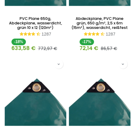
PVC Plane 650g,
Abdeckplane, PVC Plane
Abdeckplane, wasserdicht,
grün, 650 g/m², 2,5 x 6m
grün 10 x 12 (120m²)
(15m²), wasserdicht, reißfest
1287
1287
-18%
-17%
633,58
€
72,14
€
772,97
€
86,57
€