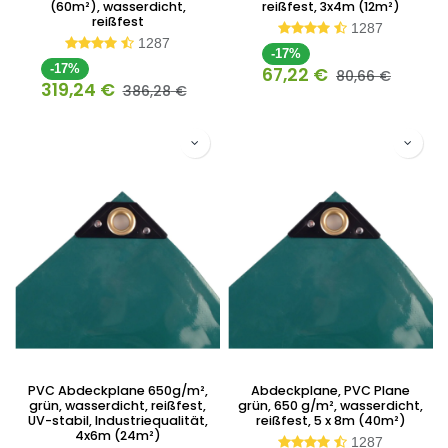
(60m²), wasserdicht,
reißfest, 3x4m (12m²)
reißfest
1287
1287
-17%
-17%
67,22
€
80,66
€
319,24
€
386,28
€
PVC Abdeckplane 650g/m²,
Abdeckplane, PVC Plane
grün, wasserdicht, reißfest,
grün, 650 g/m², wasserdicht,
UV-stabil, Industriequalität,
reißfest, 5 x 8m (40m²)
4x6m (24m²)
1287