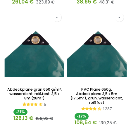
261,04
€
38,65
€
323,69
€
48,31
€
Abdeckplane grün 650 g/m²,
PVC Plane 650g,
wasserdicht, reißfest, 3,5 x
Abdeckplane 3,5 x 5m
8m (28m²)
(17,5m²), grün, wasserdicht,
reißfest
5
1287
-21%
-17%
126,13
€
158,92
€
108,54
€
130,25
€