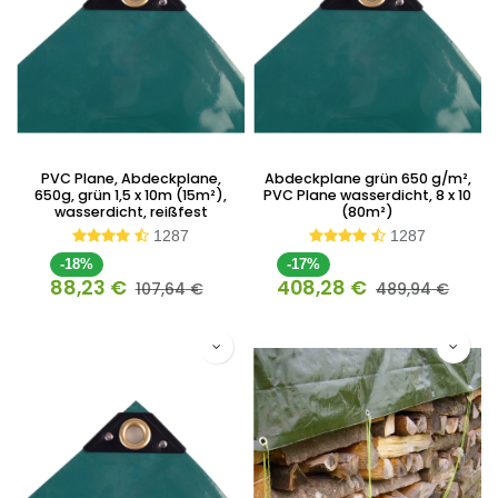
PVC Plane, Abdeckplane,
Abdeckplane grün 650 g/m²,
650g, grün 1,5 x 10m (15m²),
PVC Plane wasserdicht, 8 x 10
wasserdicht, reißfest
(80m²)
1287
1287
-18%
-17%
88,23
€
408,28
€
107,64
€
489,94
€