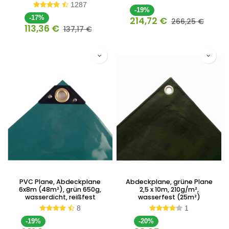
1287
-19%
-17%
214,72
€
266,25
€
113,36
€
137,17
€
PVC Plane, Abdeckplane
Abdeckplane, grüne Plane
6x8m (48m²), grün 650g,
2,5 x 10m, 210g/m²,
wasserdicht, reißfest
wasserfest (25m²)
8
1
-19%
-20%