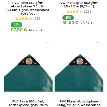
PVC Plane 650 g/m²,
PVC-Plane grün 650 g/m²,
Abdeckplane, 3,5 x 7m
2,5 x 3,5 m (8,75 m²)
(24,5m²), grün, wasserdicht,
1287
reissfest
-20%
1287
60,50
€
75,62
€
-20%
117,80
€
147,25
€
PVC Plane 650 g/m²,
PVC Plane, Abdeckplane
Abdeckplane, grün 6x10m
650g/m², grün, wasserdicht,