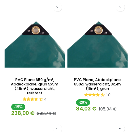
PVC Plane 650 g/m²,
PVC Plane, Abdeckplane
Abdeckplane, grün 5x9m
650g, wasserdicht, 3x5m
(45m²), wasserdicht,
(15m²), grün
reißfest
10
4
-20%
-19%
84,03
€
105,04
€
238,00
€
292,74
€