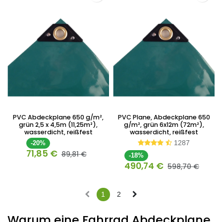
PVC Abdeckplane 650 g/m²,
PVC Plane, Abdeckplane 650
grün 2,5 x 4,5m (11,25m²),
g/m², grün 6x12m (72m²),
wasserdicht, reißfest
wasserdicht, reißfest
1287
-20%
71,85
€
89,81
€
-18%
490,74
€
598,70
€
1
2
Warum eine Fahrrad Abdeckplane