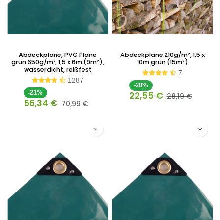
Abdeckplane, PVC Plane
Abdeckplane 210g/m², 1,5 x
grün 650g/m², 1,5 x 6m (9m²),
10m grün (15m²)
wasserdicht, reißfest
7
1287
-20%
-21%
22,55
€
28,19
€
56,34
€
70,99
€